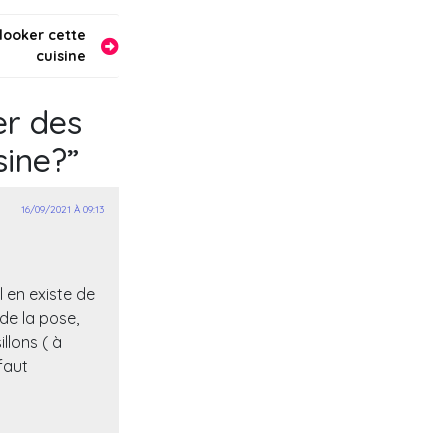
looker cette
cuisine
er des
sine?
”
16/09/2021 À 09:13
l en existe de
de la pose,
llons ( à
 faut