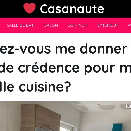
Casanaute
SALLE DE BAIN
SALON
COIN NUIT
EXTÉRIEUR
A
iez-vous me donner
 de crédence pour 
le cuisine?