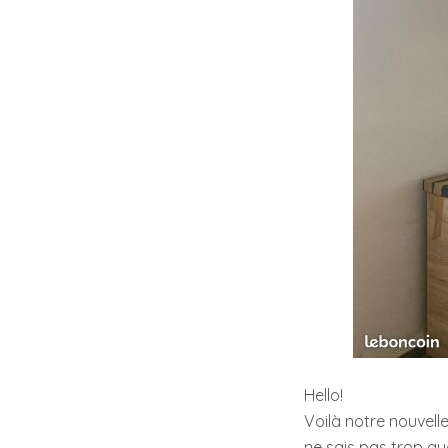
Hello!
Voilà notre nouvell
ne sais pas trop q