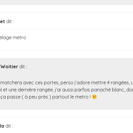
let
dit :
relage metro
Woitier
dit :
a matchera avec ces portes, perso j’adore mettre 4 rangées, u
l et une dernière rangée. j’ai aussi parfois panaché blanc, do
 ça passe ( à peu près ) partout le metro !
la
dit :