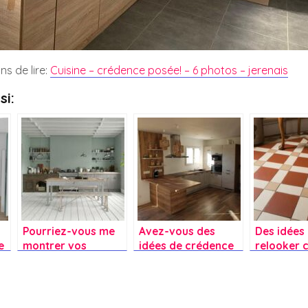
ns de lire:
Cuisine – crédence posée! – 6 photos – jerenais
si:
Pourriez-vous me
Avez-vous des
Des idées
e
montrer vos
idées de crédence
relooker 
cuisines vertes et
pour une cuisine
carrelage
u
m’indiquer la
blanche et bois ?
nouvelle c
référence de la
peinture ?