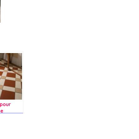
 pour
ce
 de ma
uisine ?