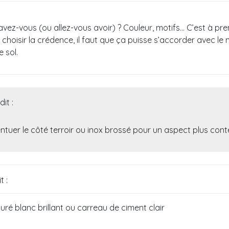
avez-vous (ou allez-vous avoir) ? Couleur, motifs… C’est à pr
hoisir la crédence, il faut que ça puisse s’accorder avec le 
 sol.
dit :
ntuer le côté terroir ou inox brossé pour un aspect plus co
t :
uré blanc brillant ou carreau de ciment clair