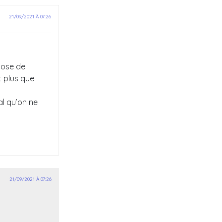
21/09/2021 À 07:26
 pose de
t plus que
al qu’on ne
21/09/2021 À 07:26