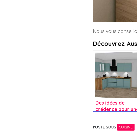
Nous vous conseillo
Découvrez Aus
Des idées de
crédence pour un
nouvelle cuisine
avec une taque a
POSTÉ SOUS
CUISINE
gaz ?