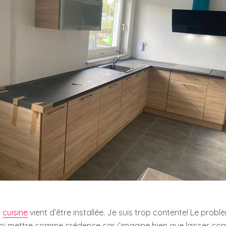
e
cuisine
vient d’être installée. Je suis trop contente! Le probl
uoi mettre comme crédence car j’imagine bien que laisser co