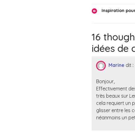
Navigati
Inspiration pou
de
l’article
16 though
idées de 
Marine
dit :
Bonjour,
Effectivement des
très beaux sur Le
cela requiert un p
glisser entre les 
néanmoins un pet