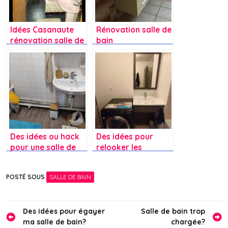
Idées Casanaute
Rénovation salle de
rénovation salle de
bain
bain?
Des idées ou hack
Des idées pour
pour une salle de
relooker les
bain ?
meubles de la salle
de bain ?
POSTÉ SOUS
SALLE DE BAIN
Navigation
Des idées pour égayer
Salle de bain trop
ma salle de bain?
chargée?