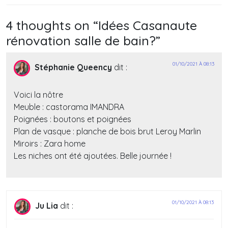
de
l’article
4 thoughts on “
Idées Casanaute
rénovation salle de bain?
”
01/10/2021 À 08:13
Stéphanie Queency
dit :
Voici la nôtre
Meuble : castorama IMANDRA
Poignées : boutons et poignées
Plan de vasque : planche de bois brut Leroy Marlin
Miroirs : Zara home
Les niches ont été ajoutées. Belle journée !
01/10/2021 À 08:13
Ju Lia
dit :