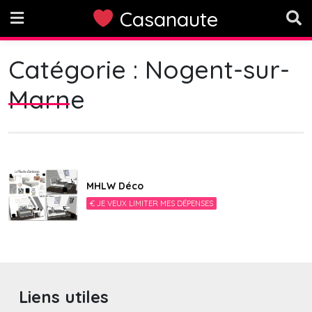
Skip
Casanaute
to
content
Catégorie :
Nogent-sur-
Marne
MHLW Déco
€ JE VEUX LIMITER MES DÉPENSES
Liens utiles