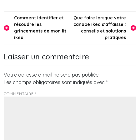
tasseau de bois ?
Navigation
Comment identifier et
Que faire lorsque votre
résoudre les
canapé ikea s’affaisse :
de
grincements de mon lit
conseils et solutions
l’article
ikea
pratiques
Laisser un commentaire
Votre adresse e-mail ne sera pas publiée.
Les champs obligatoires sont indiqués avec
*
COMMENTAIRE
*