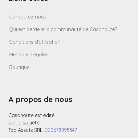
Contactez-nous
Qui est derrière la communauté de Casanaute?
Conditions d’utilisation
Mentions Légales
Boutique
A propos de nous
Casanaute est édité
par la société
Top Assets SRL.
BE0678995347
.