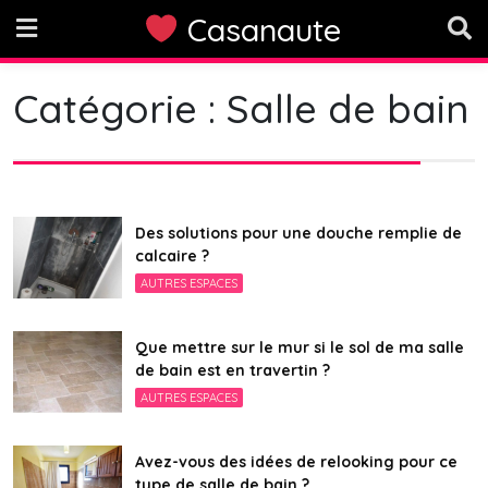
Skip
Casanaute
to
content
Catégorie :
Salle de bain
Des solutions pour une douche remplie de
calcaire ?
AUTRES ESPACES
Que mettre sur le mur si le sol de ma salle
de bain est en travertin ?
AUTRES ESPACES
Avez-vous des idées de relooking pour ce
type de salle de bain ?