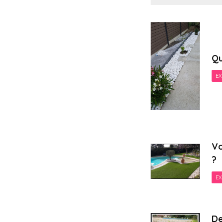
Qu
EX
Vo
?
EX
De