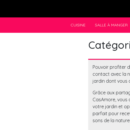
Skip
to
content
CUISINE
SALLE À MANGER
Catégori
Pouvoir profiter 
contact avec la n
jardin dont vous 
Grâce aux partage
CasAmore, vous a
votre jardin et o
parfait pour recev
sons de la natur