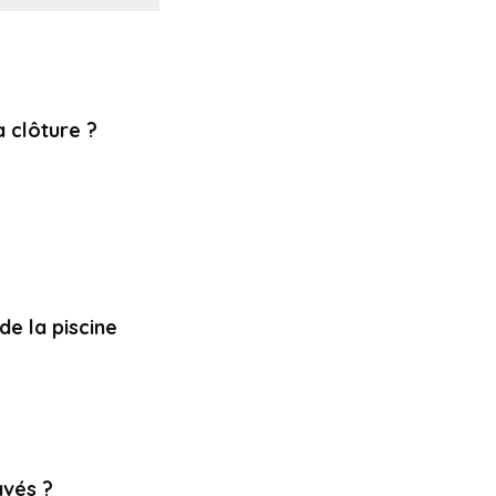
a clôture ?
de la piscine
avés ?