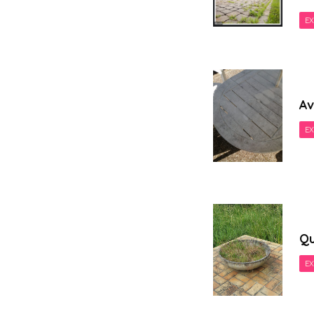
EX
Av
EX
Qu
EX