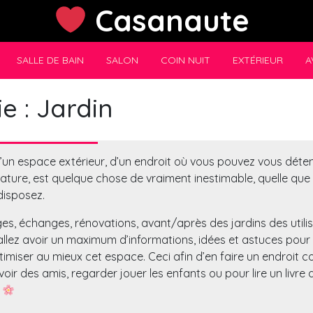
Casanaute
SALLE DE BAIN
SALON
COIN NUIT
EXTÉRIEUR
A
e :
Jardin
d’un espace extérieur, d’un endroit où vous pouvez vous déten
ature, est quelque chose de vraiment inestimable, quelle que so
disposez.
s, échanges, rénovations, avant/après des jardins des utili
llez avoir un maximum d’informations, idées et astuces pou
ptimiser au mieux cet espace. Ceci afin d’en faire un endroit c
oir des amis, regarder jouer les enfants ou pour lire un livre
e