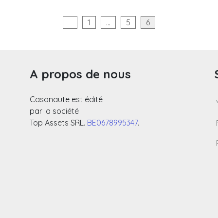
n
1
…
5
6
ons
A propos de nous
Casanaute est édité
par la société
Top Assets SRL.
BE0678995347
.