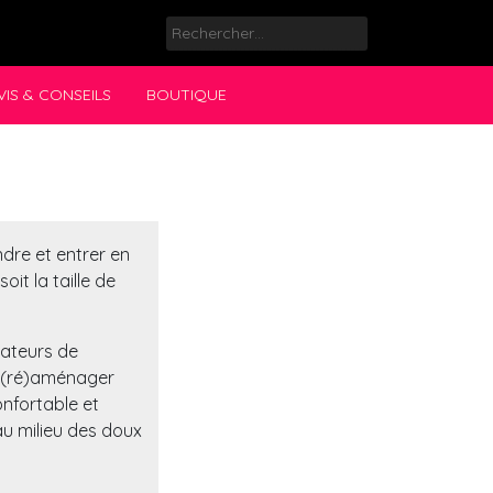
Rechercher :
VIS & CONSEILS
BOUTIQUE
dre et entrer en
it la taille de
sateurs de
r (ré)aménager
onfortable et
 au milieu des doux