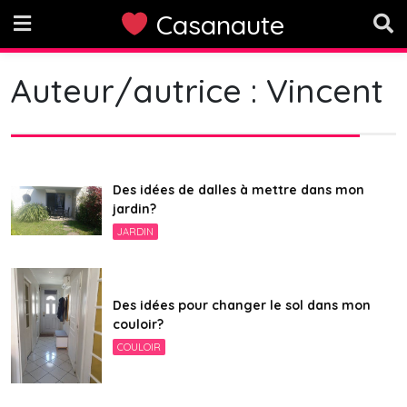
Skip
Casanaute
to
content
Auteur/autrice :
Vincent
Des idées de dalles à mettre dans mon
jardin?
JARDIN
Des idées pour changer le sol dans mon
couloir?
COULOIR