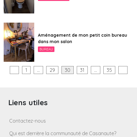
Aménagement de mon petit coin bureau
dans mon salon
BUREAU
Pagination
1
…
29
30
31
…
35
des
publications
Liens utiles
Contactez-nous
Qui est derrière la communauté de Casanaute?