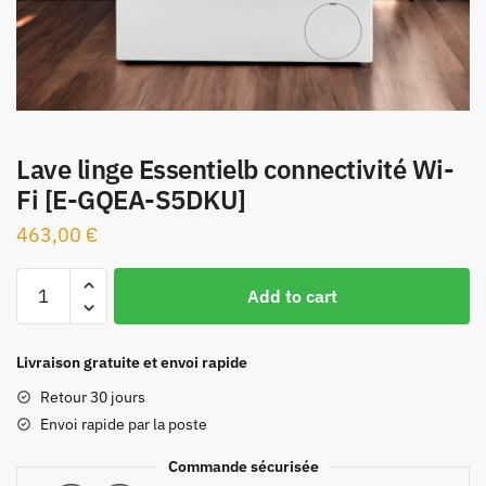
Lave linge Essentielb connectivité Wi-
Fi [E-GQEA-S5DKU]
463,00
€
Lave
Add to cart
linge
Essentielb
connectivité
Livraison gratuite et envoi rapide
Wi-
Retour 30 jours
Fi
Envoi rapide par la poste
[E-
GQEA-
Commande sécurisée