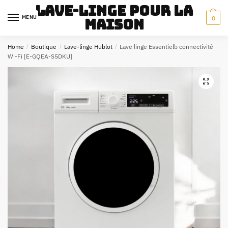
Skip
Skip
Lave-Linge pour la
to
to
MENU
0
maison
navigation
content
Home
/
Boutique
/
Lave-linge Hublot
/
Lave linge Essentielb connectivité
Wi-Fi [E-GQEA-S5DKU]