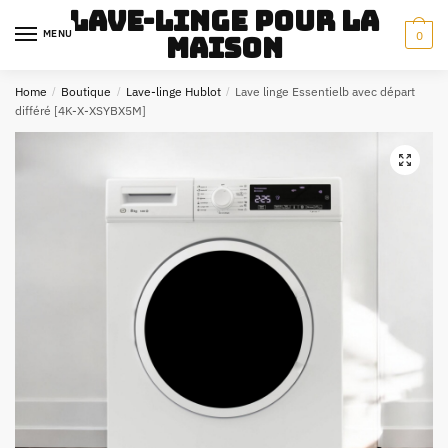
Skip
Skip
Lave-Linge pour la
to
to
MENU
0
maison
navigation
content
Home
/
Boutique
/
Lave-linge Hublot
/
Lave linge Essentielb avec départ
différé [4K-X-XSYBX5M]