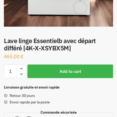
Lave linge Essentielb avec départ
différé [4K-X-XSYBX5M]
465,00
€
Lave
Add to cart
linge
Essentielb
avec
Livraison gratuite et envoi rapide
départ
Retour 30 jours
différé
Envoi rapide par la poste
[4K-
X-
Commande sécurisée